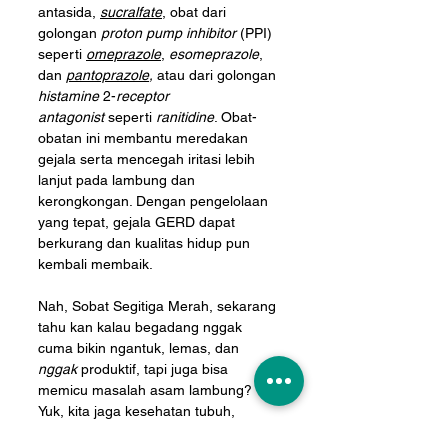
antasida, 
sucralfate
, obat dari 
golongan 
proton pump inhibitor 
(PPI) 
seperti 
omeprazole
, 
esomeprazole
, 
dan 
pantoprazole
, 
atau dari golongan 
histamine
 2-
receptor 
antagonist
 seperti 
ranitidine
. Obat-
obatan ini membantu meredakan 
gejala serta mencegah iritasi lebih 
lanjut pada lambung dan 
kerongkongan. Dengan pengelolaan 
yang tepat, gejala GERD dapat 
berkurang dan kualitas hidup pun 
kembali membaik.
Nah, Sobat Segitiga Merah, sekarang 
tahu kan kalau begadang nggak 
cuma bikin ngantuk, lemas, dan 
nggak
 produktif, tapi juga bisa 
memicu masalah asam lambung? 
Yuk, kita jaga kesehatan tubuh, 
khususnya saluran cerna, dengan 