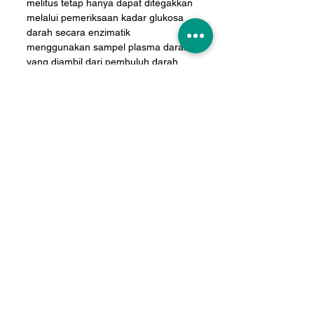
melitus tetap hanya dapat ditegakkan 
melalui pemeriksaan kadar glukosa 
darah secara enzimatik 
menggunakan sampel plasma darah 
yang diambil dari pembuluh darah 
vena (bukan kapiler) di laboratorium 
klinik yang terstandardisasi.
Kriteria diagnosis diabetes melitus 
menurut PERKENI mencakup:
1. Pemeriksaan glukosa plasma 
puasa ≥126 mg/dl. Puasa adalah 
kondisi tidak ada asupan kalori 
selama minimal 8 jam.
		atau
2. Pemeriksaan glukosa plasma ≥200 
mg/dl 2 jam setelah tes toleransi 
glukosa oral (TTGO) dengan beban 
glukosa 75 gram.