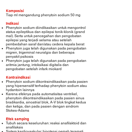
Komposisi
Tiap ml mengandung phenytoin sodium 50 mg
Indikasi
Phenytoin sodium diindikasikan untuk mengontrol
status epileptikus dan epilepsi tonik-klonik (grand
mal). Serta untuk pencegahan dan pengobatan
epilepsi yang terjadi selama atau setelah
pembedahan saraf dan/atau cedera kepala berat
Phenytoin juga telah digunakan pada pengobatan
migren, trigeminal neuralgia dan beberapa
penyakit psikosis
Phenytoin juga telah digunakan pada pengobatan
aritmia jantung, intoksikasi digitalis dan
pengobatan setelah infark miokard
Kontraindikasi
Phenytoin sodium dikontraindikasikan pada pasien
yang hipersensitif terhadap phenytoin sodium atau
hydantoin lainnya
Karena efeknya pada automatisitas ventrikel,
phenytoin dikontraindikasikan pada pasien sinus
bradikardia, sinoatrial blok, A-V blok tingkat kedua
dan ketiga, dan pada pasien dengan sindrom
Stokes-Adams
Efek samping
Tubuh secara keseluruhan: reaksi anafilaktoid dan
anafilaksis
Sistem kardiovaskular: hipotensi pemah teramati