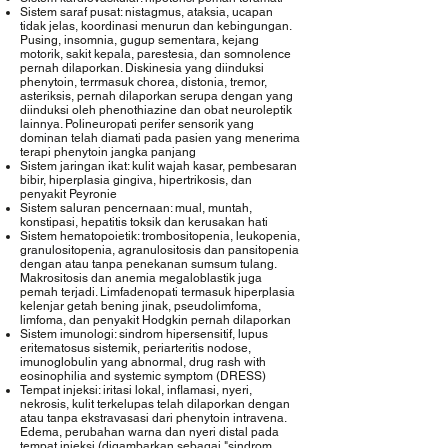
Sistem saraf pusat: nistagmus, ataksia, ucapan
tidak jelas, koordinasi menurun dan kebingungan.
Pusing, insomnia, gugup sementara, kejang
motorik, sakit kepala, parestesia, dan somnolence
pernah dilaporkan. Diskinesia yang diinduksi
phenytoin, terrmasuk chorea, distonia, tremor,
asteriksis, pernah dilaporkan serupa dengan yang
diinduksi oleh phenothiazine dan obat neuroleptik
lainnya. Polineuropati perifer sensorik yang
dominan telah diamati pada pasien yang menerima
terapi phenytoin jangka panjang
Sistem jaringan ikat: kulit wajah kasar, pembesaran
bibir, hiperplasia gingiva, hipertrikosis, dan
penyakit Peyronie
Sistem saluran pencernaan: mual, muntah,
konstipasi, hepatitis toksik dan kerusakan hati
Sistem hematopoietik: trombositopenia, leukopenia,
granulositopenia, agranulositosis dan pansitopenia
dengan atau tanpa penekanan sumsum tulang.
Makrositosis dan anemia megaloblastik juga
pemah terjadi. Limfadenopati termasuk hiperplasia
kelenjar getah bening jinak, pseudolimfoma,
limfoma, dan penyakit Hodgkin pernah dilaporkan
Sistem imunologi: sindrom hipersensitif, lupus
eritematosus sistemik, periarteritis nodose,
imunoglobulin yang abnormal, drug rash with
eosinophilia and systemic symptom (DRESS)
Tempat injeksi: iritasi lokal, inflamasi, nyeri,
nekrosis, kulit terkelupas telah dilaporkan dengan
atau tanpa ekstravasasi dari phenytoin intravena.
Edema, perubahan warna dan nyeri distal pada
tempat injeksi (digambarkan sebagai "sindrom