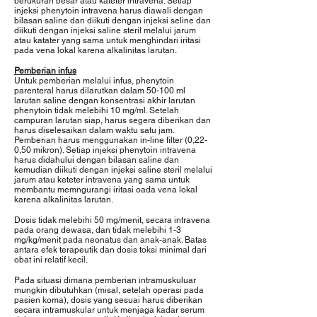
berukuran besar atau kateter intravena. Setiap
injeksi phenytoin intravena harus diawali dengan
bilasan saline dan diikuti dengan injeksi seline dan
diikuti dengan injeksi saline steril melalui jarum
atau katater yang sama untuk menghindari iritasi
pada vena lokal karena alkalinitas larutan.
Pemberian infus
Untuk pemberian melalui infus, phenytoin
parenteral harus dilarutkan dalam 50-100 ml
larutan saline dengan konsentrasi akhir larutan
phenytoin tidak melebihi 10 mg/ml. Setelah
campuran larutan siap, harus segera diberikan dan
harus diselesaikan dalam waktu satu jam.
Pemberian harus menggunakan in-line filter (0,22-
0,50 mikron). Setiap injeksi phenytoin intravena
harus didahului dengan bilasan saline dan
kemudian diikuti dengan injeksi saline steril melalui
jarum atau keteter intravena yang sama untuk
membantu memngurangi iritasi oada vena lokal
karena alkalinitas larutan.
Dosis tidak melebihi 50 mg/menit, secara intravena
pada orang dewasa, dan tidak melebihi 1-3
mg/kg/menit pada neonatus dan anak-anak. Batas
antara efek terapeutik dan dosis toksi minimal dari
obat ini relatif kecil.
Pada situasi dimana pemberian intramuskuluar
mungkin dibutuhkan (misal, setelah operasi pada
pasien koma), dosis yang sesuai harus diberikan
secara intramuskular untuk menjaga kadar serum