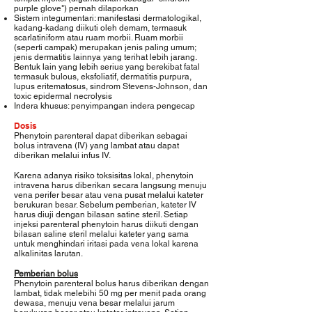
purple glove") pernah dilaporkan
Sistem integumentari: manifestasi dermatologikal,
kadang-kadang diikuti oleh demam, termasuk
scarlatiniform atau ruam morbii. Ruam morbii
(seperti campak) merupakan jenis paling umum;
jenis dermatitis lainnya yang terihat lebih jarang.
Bentuk lain yang lebih serius yang berekibat fatal
termasuk bulous, eksfoliatif, dermatitis purpura,
lupus eritematosus, sindrom Stevens-Johnson, dan
toxic epidermal necrolysis
Indera khusus: penyimpangan indera pengecap
Dosis
Phenytoin parenteral dapat diberikan sebagai
bolus intravena (IV) yang lambat atau dapat
diberikan melalui infus IV.
Karena adanya risiko toksisitas lokal, phenytoin
intravena harus diberikan secara langsung menuju
vena perifer besar atau vena pusat melalui kateter
berukuran besar. Sebelum pemberian, kateter IV
harus diuji dengan bilasan satine steril. Setiap
injeksi parenteral phenytoin harus diikuti dengan
bilasan saline steril melalui kateter yang sama
untuk menghindari iritasi pada vena lokal karena
alkalinitas larutan.
Pemberian bolus
Phenytoin parenteral bolus harus diberikan dengan
lambat, tidak melebihi 50 mg per menit pada orang
dewasa, menuju vena besar melalui jarum