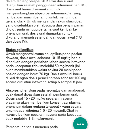
dalam rentang terapeutik. Ketika dosisi oral
dilanjutkan setelah penggunaan intramuskular (IM),
dosis oral harus disesuaikan untuk
menyeimbangkan abpsorpsi intramuskular yang
lambat dan masih berlanjut untuk menghindari
gejala toksik. Untuk menghindari akumulasi obat
yang disebabkan oleh absorpsi dari penyimpanan
di otot, pada minggu pertama saat kembali ke
phenytoin oral, dosis oral dianjurkan untuk
dikurangi menjadi setengah dari dosisi awal (1/3
dari dosis IM).
Status epileptikus
Untuk mengontrol status epileptikus pada pasien
dewasa, dosis awal sebesar 10-15 mg/kg harus
diberikan dengan perlahan-lahan secara intravena,
pada kecepatan tidak melebihi 50 mg/menit (ini
akan membutuhkan waktu sekitar 20 menit pada
pasien dengan berat 70 kg). Dosis awal ini harus
diikuti dengan dosis pemeliharaan sebesar 100 mg
secara oral atau intravena setiap 6 sampai 8 jam.
Absorpsi phenytoin pada neonatus dan anak-anak
tidak dapat dipastikan setelah pemberian oral.
Dosis awal 15 - 20 mg/kg secara intravena
biasanya akan memberikan konsentrasi plasma
phenytoin dalam rentang terapeutik yang secara
umum dapat diterima (10 - 20 mcg/ml). Obat ini
harus diberikan secara intravena pada kecepatan
tidak melebihi 1-3 mg/kg/menit.
Pemantauan terus menerus pada