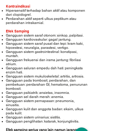
Kontraindikasi
Hipersensitif terhadap bahan aktif atau komponen
dari clopidogrel.
Perdarahan aktif seperti ulkus peptikum atau
perdarahan intrakarnial.
Efek Samping
Gangguan sistem saraf otonom: sinkop, palpitasi.
Gangguan kardiovaskular: gagal jantung.
Gangguan sistem saraf pusat dan tepi: kram kaki,
hipoestesi, neuralgia, parastesi, vertigo.
Gangguan sistem gastrointestinal: konstipasi,
muntah.
Gangguan frekuensi dan irama jantung: fibrilasi
atrium.
Gangguan saluran empedu dah hati: peningkata
enzim hati.
Gangguan sistem mukuloskeletal: artritis, artrosis.
Gangguan pada trombosit, perdarahan, dan
pembekuan: perdarahan GI, hematoma, penurunan
trombosit.
Gangguan psikiatrik: ansietas, insomnia.
Gangguan sel darah merah: anemia.
Gangguan sistem pernapasan: pneumonia,
sinusitis.
Gangguan kulit dan anggota badan: eksim, ulkus
pada kulit.
Gangguan sistem urinarius: sistitis.
Gangguan penglihatan: katarak, konjungtivitis.
Efek samping serius yang lain namun jarang