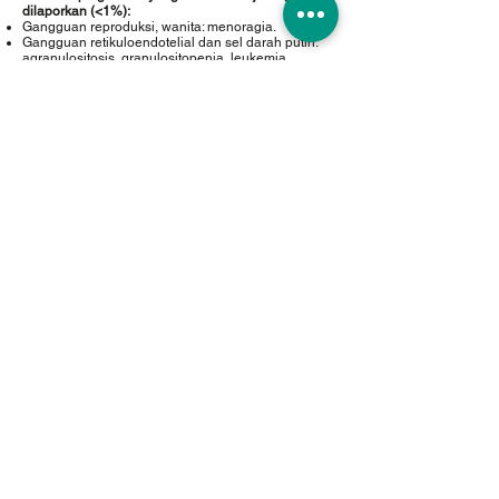
dilaporkan (<1%):
Gangguan reproduksi, wanita: menoragia.
Gangguan retikuloendotelial dan sel darah putih:
agranulositosis, granulositopenia, leukemia,
leukopenia, penurunan neutrofil.
Dosis
75 mg sekali sehari dengan atau tanpa makanan.
Kemasan
Kotak, 5 strip @ 6 tablet salut selaput
Golongan
Antiplatelet
Perlu Resep
Ya
Cara Penyimpanan
Simpan pada suhu di bawah 30°C, terlindung dari
cahaya.
Informasi produk lebih lengkap, lihat leaflet dalam
kemasan.