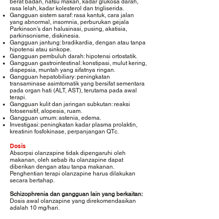
berat badan, nafsu makan, kadar glukosa darah,
rasa lelah, kadar kolesterol dan trigliserida.
Gangguan sistem saraf: rasa kantuk, cara jalan
yang abnormal, insomnia, perburukan gejala
Parkinson’s dan halusinasi, pusing, akatisia,
parkinsonisme, diskinesia.
Gangguan jantung: bradikardia, dengan atau tanpa
hipotensi atau sinkope.
Gangguan pembuluh darah: hipotensi ortostatik.
Gangguan gastrointestinal: konstipasi, mulut kering,
dispepsia, muntah yang sifatnya ringan.
Gangguan hepatobiliary: peningkatan
transaminase asimtomatik yang bersifat sementara
pada organ hati (ALT, AST), terutama pada awal
terapi.
Gangguan kulit dan jaringan subkutan: reaksi
fotosensitif, alopesia, ruam.
Gangguan umum: astenia, edema.
Investigasi: peningkatan kadar plasma prolaktin,
kreatinin fosfokinase, perpanjangan QTc.
Dosis
Absorpsi olanzapine tidak dipengaruhi oleh
makanan, oleh sebab itu olanzapine dapat
diberikan dengan atau tanpa makanan.
Penghentian terapi olanzapine harus dilakukan
secara bertahap.
Schizophrenia dan gangguan lain yang berkaitan:
Dosis awal olanzapine yang direkomendasikan
adalah 10 mg/hari.