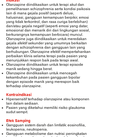
Indikasi
Olanzapine diindikasikan untuk terapi akut dan
pemeliharaan schizophrenia serta kondisi psikosis
lain di mana gejala positif (seperti delusi,
halusinasi, gangguan kemampuan berpikir, emosi
yang tidak terkontrol, dan rasa curiga berlebihan)
dan/atau gejala negatif (seperti emosi yang datar,
emosional dan menarik diri dari lingkungan sosial,
berkurangnya kemampuan berbicara) muncul.
Olanzapine juga diindikasikan untuk meredakan
gejala afektif sekunder yang umumnya berkaitan
dengan schizophrenia dan gangguan lain yang
berhubungan. Olanzapine efektif mempertahankan
perbaikan klinis selama terapi pada pasien yang
menunjukkan respon baik pada terapi awal.
Olanzapine diindikasikan untuk terapi episode
manik sedang hingga berat.
Olanzapine diindikasikan untuk mencegah
kekambuhan pada pasien gangguan bipolar
dengan episode manik yang merespon baik
terhadap olanzapine.
Kontraindikasi
Hipersensitif terhadap olanzapine atau komponen
lain dalam sediaan.
Pasien yang diketahui memiliki risiko glaukoma
sudut sempit.
Efek Samping
Gangguan sistem darah dan limfatik: eosinofilia,
leukopenia, neutropenia.
Gangguan metabolisme dan nutrisi: peningkatan