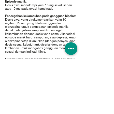
Episode manik:
Dosis awal monoterapi yaitu 15 mg sekali sehari
atau 10 mg pada terapi kombinasi.
Pencegahan kekambuhan pada gangguan bipolar:
Dosis awal yang direkomendasikan yaitu 10
mg/hari. Pasien yang telah menggunakan
olanzapine untuk pengobatan episode manik,
dapat melanjutkan terapi untuk mencegah
kekambuhan dengan dosis yang sama. Jika terjadi
episode manik baru, campuran, atau depresi, terapi
olanzapine tetap dilanjutkan (dengan penyesuaian
dosis sesuai kebutuhan), disertai dengan terapi
tambahan untuk mengobati gangguan mood,
sesuai dengan indikasi klinis.
Selama terapi untuk schizophrenia, episode manik,
dan pencegahan kekambuhan gangguan bipolar,
dosis harian olanzapine dapat dilanjutkan sesuai
kondisi klinis tiap pasien dengan rentang dosis 5-
20 mg/hari. Peningkatan dosis melebihi dosis awal
yang direkomendasikan, dianjurkan hanya jika
telah dilakukan penilaian ulang kondisi klinis dan
umumnya harus berlangsung pada interval waktu
kurang dari 24 jam.
Pediatrik
Penggunaan olanzapine tidak direkomendasikan
untuk anak dan remaja di bawah usia 18 tahun
akibat data keamanan dan efikasi yang terbatas.
Usia lanjut