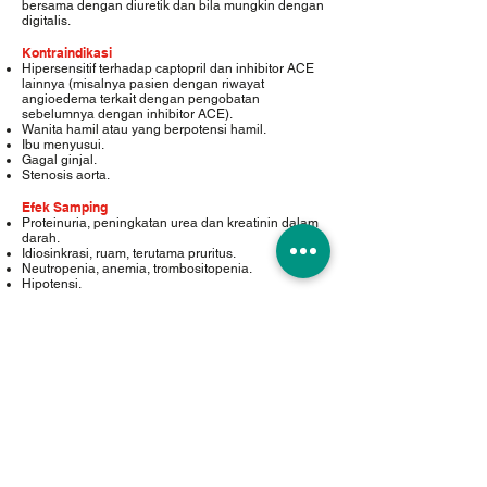
bersama dengan diuretik dan bila mungkin dengan
digitalis.
Kontraindikasi
Hipersensitif terhadap captopril dan inhibitor ACE
lainnya (misalnya pasien dengan riwayat
angioedema terkait dengan pengobatan
sebelumnya dengan inhibitor ACE).
Wanita hamil atau yang berpotensi hamil.
Ibu menyusui.
Gagal ginjal.
Stenosis aorta.
Efek Samping
Proteinuria, peningkatan urea dan kreatinin dalam
darah.
Idiosinkrasi, ruam, terutama pruritus.
Neutropenia, anemia, trombositopenia.
Hipotensi.
Dosis
Dosis awal adalah 12,5 mg, 2 kali sehari. Dosis
dapat ditingkatkan secara bertahap hingga dosis
maksimum 50 mg, 3 kali sehari.
Kemasan
Kotak, 10 strip @ 10 tablet
Golongan
Antihipertensi