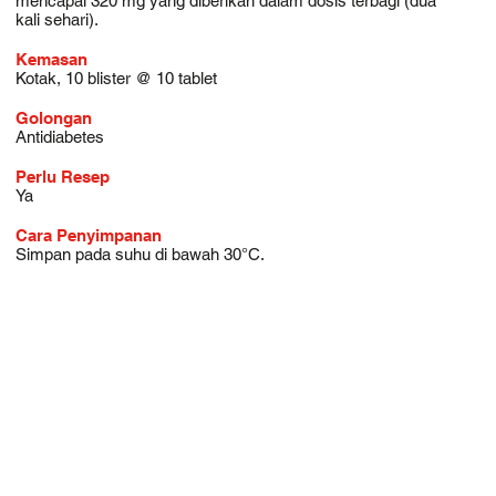
mencapai 320 mg yang diberikan dalam dosis terbagi (dua
kali sehari).
Kemasan
Kotak, 10 blister @ 10 tablet
Golongan
Antidiabetes
Perlu Resep
Ya
Cara Penyimpanan
Simpan pada suhu di bawah 30°C.
enter lantai 3, Jalan Boulevard Bintaro blok B7/B1 No. 05 Bintaro Jaya Sektor