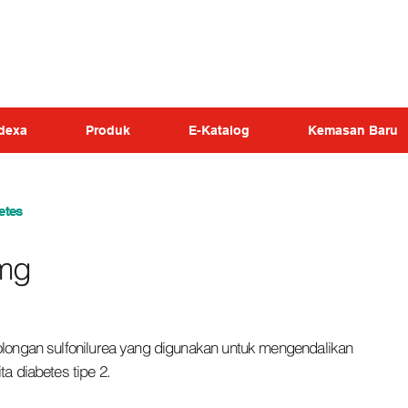
dexa
Produk
E-Katalog
Kemasan Baru
etes
 mg
olongan sulfonilurea yang digunakan untuk mengendalikan
a diabetes tipe 2.