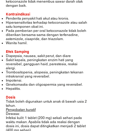
ketoconazole tidak menembus sawar darah otak
dengan baik.
Kontraindikasi
Penderita penyakit hati akut atau kronis.
Hipersensitivitas terhadap ketoconazole atau salah
satu komponen obat ini.
Pada pemberian per oral ketoconazole tidak boleh
diberikan bersama-sama dengan terfenadine,
astemizole, cisapride, dan triazolam.
Wanita hamil.
Efek Samping
Dispepsia, nausea, sakit perut, dan diare
Sakit kepala, peningkatan enzim hati yang
reversibel, gangguan haid, parestesia, reaksi
alergi.
Trombositopenia, alopesia, peningkatan tekanan
intrakranial yang reversibel.
Impotensi.
Ginekomastia dan oligospermia yang reversibel.
Hepatitis.
Dosis
Tidak boleh digunakan untuk anak di bawah usia 2
tahun.
Pengobatan kuratif
Dewasa:
Infeksi kulit: 1 tablet (200 mg) sekali sehari pada
waktu makan. Apabila tidak ada reaksi dengan
dosis ini, dosis dapat ditingkatkan menjadi 2 tablet
(400 mg sehari).