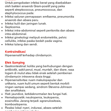
Untuk pengobatan infeksi berat yang disebabkan
oleh bakteri anaerob Gram-positif yang peka
seperti streptococcus, pneumococcus, dan
staphylococcus pada:
Infeksi saluran pernapasan: emfisema, pneumonitis
anaerob dan abses paru.
Infeksi kulit dan jaringan lunak.
Septicemia.
Infeksi intra-abdominal seperti peritonitis dan abses
intra-abdominal.
Infeksi ginekologi meliputi endometritis, pelvic
cellulitis, infeksi paska bedah pada vagina.
Infeksi tulang dan sendi.
Kontraindikasi
Hipersensitif terhadap clindamycin.
Efek Samping
Gastrointestinal: kolitis yang berhubungan dengan
antibiotik, sakit perut, mual, muntah, dan diare, rasa
logam di mulut atau tidak enak setelah pemberian
clindamycin intravena dosis tinggi.
Hipersensitivitas: ruam makulopapular dan
urtikaria, ruam kulit umum seperti bentuk morbili
ringan sampai sedang, sindrom Stevens-Johnson
dan anafilaksis.
Hati: jaundice, ketidaknormalan tes fungsi hati.
Hematopoietik: neutropenia, leukopenia,
eosinofilia. Jarang terjadi: agranulositosis,
trombositopenia.
Reaksi lokal: nyeri, indurasi, abses setelah