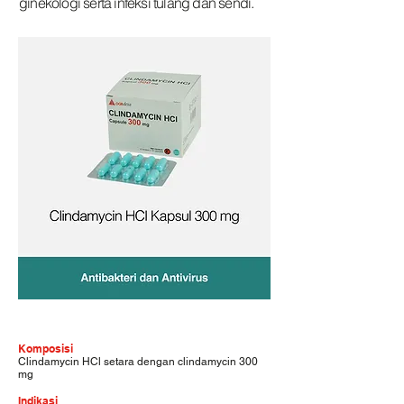
ginekologi serta infeksi tulang dan sendi.
Komposisi
Clindamycin HCl setara dengan clindamycin 300
mg
Indikasi