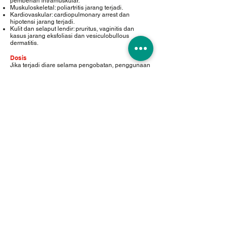
pemberian intramuskular.
Muskuloskeletal: poliartritis jarang terjadi.
Kardiovaskular: cardiopulmonary arrest dan
hipotensi jarang terjadi.
Kulit dan selaput lendir: pruritus, vaginitis dan
kasus jarang eksfoliasi dan vesiculobullous
dermatitis.
Dosis
Jika terjadi diare selama pengobatan, penggunaan
clindamycin harus dihentikan.
Dewasa:
Infeksi serius: 150-300 mg tiap 6 jam.
Infeksi yang lebih berat: 300-450 mg tiap 6 jam.
Anak-anak:
3-6 mg/kg tiap 6 jam tergantung tingkat keparahan
infeksi.
Untuk mencegah kemungkinan terjadinya iritasi
pada kerongkongan, kapsul clindamycin harus
ditelan dengan satu gelas air penuh.
Untuk infeksi yang disebabkan oleh β-hemolytic
streptococci, pengobatan harus dilanjutkan
sekurang-kurangnya selama 10 hari.
Kemasan
Kotak, 10 blister @ 10 kapsul
Golongan
Antibakteri
Perlu Resep