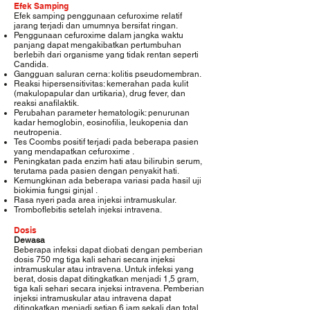
Efek Samping
Efek samping penggunaan cefuroxime relatif
jarang terjadi dan umumnya bersifat ringan.
Penggunaan cefuroxime dalam jangka waktu
panjang dapat mengakibatkan pertumbuhan
berlebih dari organisme yang tidak rentan seperti
Candida.
Gangguan saluran cerna: kolitis pseudomembran.
Reaksi hipersensitivitas: kemerahan pada kulit
(makulopapular dan urtikaria), drug fever, dan
reaksi anafilaktik.
Perubahan parameter hematologik: penurunan
kadar hemoglobin, eosinofilia, leukopenia dan
neutropenia.
Tes Coombs positif terjadi pada beberapa pasien
yang mendapatkan cefuroxime .
Peningkatan pada enzim hati atau bilirubin serum,
terutama pada pasien dengan penyakit hati.
Kemungkinan ada beberapa variasi pada hasil uji
biokimia fungsi ginjal .
Rasa nyeri pada area injeksi intramuskular.
Tromboflebitis setelah injeksi intravena.
Dosis
Dewasa
Beberapa infeksi dapat diobati dengan pemberian
dosis 750 mg tiga kali sehari secara injeksi
intramuskular atau intravena. Untuk infeksi yang
berat, dosis dapat ditingkatkan menjadi 1,5 gram,
tiga kali sehari secara injeksi intravena. Pemberian
injeksi intramuskular atau intravena dapat
ditingkatkan menjadi setiap 6 jam sekali dan total