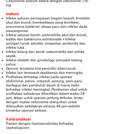
Cefuroxime sodium setara dengan cefuroxime 750
mg
Indikasi
Infeksi saluran pernapasan bagian bawah: bronkitis
akut dan kronik, bronkiektasis yang terinfeksi,
pneumonia bakterial, abses paru dan infeksi dada
pascaoperasi.
Infeksi saluran kemih: pielonefritis akut dan kronik,
sistitis dan bakteriuria asimtomatik. • Infeksi
jaringan lunak: selulitis, erisipelas, peritonitis dan
infeksi luka.
Infeksi tulang dan sendi: osteomielitis dan artritis
septik.
Infeksi obstetri dan ginekologi: penyakit radang
pelvis.
Gonore: terutama bila penicillin tidak cocok.
Infeksi lain termasuk septikemia dan meningitis.
Profilaksis terhadap infeksi pada operasi
abdominal, pelvis, ortopedi, jantung, paru-paru,
esofagus dan pembuluh darah di mana risiko
terhadap infeksi meningkat. Pemberian obat untuk
profilaksis sebaiknya dihentikan dalam waktu 24
jam, tetapi untuk operasi jantung terbuka, terapi
dengan injeksi cefuroxime dianjurkan untuk
dilanjutkan setidaknya selama 48 jam setelah
prosedur operasi selesai.
Kontraindikasi
Pasien dengan hipersensitivitas terhadap
cephalosporin.