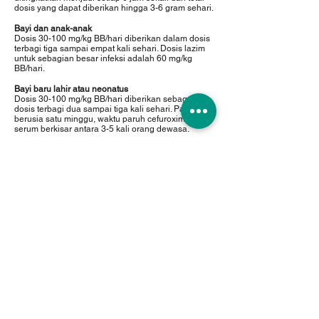
dosis yang dapat diberikan hingga 3-6 gram sehari.
Bayi dan anak-anak
Dosis 30-100 mg/kg BB/hari diberikan dalam dosis
terbagi tiga sampai empat kali sehari. Dosis lazim
untuk sebagian besar infeksi adalah 60 mg/kg
BB/hari.
Bayi baru lahir atau neonatus
Dosis 30-100 mg/kg BB/hari diberikan sebagai
dosis terbagi dua sampai tiga kali sehari. Pada bayi
berusia satu minggu, waktu paruh cefuroxime
serum berkisar antara 3-5 kali orang dewasa.
Rekomendasi lainnya
Gonore:
Sebaiknya diberikan dosis tunggal 1,5
gram atau dapat diberikan injeksi 750 mg pada dua
tempat yang berbeda.
Meningitis:
Bayi dan anak: 150-250 mg/kg BB/hari secara
intravena dalam dosis terbagi tiga sampai empat
kali. Dosis ini dapat diturunkan hingga 100 mg/ kg
BB/hari secara intravena setelah 3 hari atau
setelah terjadi perbaikan klinis.
Dewasa: 3 gram secara intravena setiap 8 jam.
Profilaksis:
Dosis lazim adalah 1,5 gram secara
intravena dengan induksi anestesia untuk operasi
abdominal, pelvis dan ortopedi, tetapi dapat
ditambah dengan dosis 750 mg secara
intramuskular pada 8 dan 16 jam berikutnya.
Pada operasi jantung, paru-paru, esofagus dan