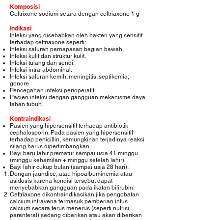
Komposisi
Ceftrixone sodium setara dengan ceftriaxone 1 g
Indikasi
Infeksi yang disebabkan oleh bakteri yang sensitif
terhadap ceftriaxone seperti:
Infeksi saluran pernapasan bagian bawah.
Infeksi kulit dan struktur kulit.
Infeksi tulang dan sendi.
Infeksi intra-abdominal.
Infeksi saluran kemih; meningitis; septikemia;
gonore
Pencegahan infeksi perioperatif.
Pasien infeksi dengan gangguan mekanisme daya
tahan tubuh.
Kontraindikasi
Pasien yang hipersensitif terhadap antibiotik
cephalosporin. Pada pasien yang hipersensitif
terhadap penicillin, kemungkinan terjadinya reaksi
silang harus dipertimbangkan.
Bayi baru lahir prematur sampai usia 41 minggu
(minggu kehamilan + minggu setelah lahir).
Bayi lahir cukup bulan (sampai usia 28 hari):
Dengan jaundice, atau hipoalbuminemia atau
asidosis karena kondisi tersebut dapat
menyebabkan gangguan pada ikatan bilirubin.
Ceftriaxone dikontraindikasikan jika pengobatan
calcium intravena termasuk pemberian infus
calcium secara terus menerus (seperti nutrisi
parenteral) sedang diberikan atau akan diberikan