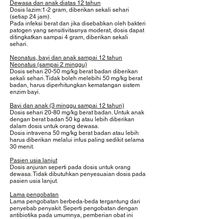
Dewasa dan anak diatas 12 tahun
Dosis lazim:1-2 gram, diberikan sekali sehari
(setiap 24 jam).
Pada infeksi berat dan jika disebabkan oleh bakteri
patogen yang sensitivitasnya moderat, dosis dapat
ditingkatkan sampai 4 gram, diberikan sekali
sehari.
Neonatus, bayi dan anak sampai 12 tahun
Neonatus (sampai 2 minggu)
Dosis sehari 20-50 mg/kg berat badan diberikan
sekali sehari. Tidak boleh melebihi 50 mg/kg berat
badan, harus diperhitungkan kematangan sistem
enzim bayi.
Bayi dan anak (3 minggu sampai 12 tahun)
Dosis sehari 20-80 mg/kg berat badan. Untuk anak
dengan berat badan 50 kg atau lebih diberikan
dalam dosis untuk orang dewasa.
Dosis intravena 50 mg/kg berat badan atau lebih
harus diberikan melalui infus paling sedikit selama
30 menit.
Pasien usia lanjut
Dosis anjuran seperti pada dosis untuk orang
dewasa. Tidak dibutuhkan penyesuaian dosis pada
pasien usia lanjut.
Lama pengobatan
Lama pengobatan berbeda-beda tergantung dari
penyebab penyakit. Seperti pengobatan dengan
antibiotika pada umumnya, pemberian obat ini