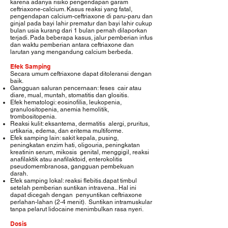
karena adanya risiko pengendapan garam
ceftriaxone-calcium. Kasus reaksi yang fatal,
pengendapan calcium-ceftriaxone di paru-paru dan
ginjal pada bayi lahir prematur dan bayi lahir cukup
bulan usia kurang dari 1 bulan pernah dilaporkan
terjadi. Pada beberapa kasus, jalur pemberian infus
dan waktu pemberian antara ceftriaxone dan
larutan yang mengandung calcium berbeda.
Efek Samping
Secara umum ceftriaxone dapat ditoleransi dengan
baik.
Gangguan saluran pencernaan: feses cair atau
diare, mual, muntah, stomatitis dan glositis.
Efek hematologi: eosinofilia, leukopenia,
granulositopenia, anemia hemolitik,
trombositopenia.
Reaksi kulit: eksantema, dermatitis alergi, pruritus,
urtikaria, edema, dan eritema multiforme.
Efek samping lain: sakit kepala, pusing,
peningkatan enzim hati, oligouria, peningkatan
kreatinin serum, mikosis genital, menggigil, reaksi
anafilaktik atau anafilaktoid, enterokolitis
pseudomembranosa, gangguan pembekuan
darah.
Efek samping lokal: reaksi flebitis.dapat timbul
setelah pemberian suntikan intravena.. Hal ini
dapat dicegah dengan penyuntikan ceftriaxone
perlahan-lahan (2-4 menit). Suntikan intramuskular
tanpa pelarut lidocaine menimbulkan rasa nyeri.
Dosis