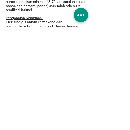
harus diteruskan minimal 48-72 jam setelah pasien
bebas dari demam (panas) atau telah ada bukti
eradikasi bakteri.
Pengobatan Kombinasi
Efek sinergis antara ceftriaxone dan
aminoglikosida telah terbukti terhadap banyak
bakteri Gram-negatif. Meskipun tingginya aktivitas
dari kombinasi tersebut tidak selalu dapat
ditentukan, hal ini harus dipertimbangkan pada
infeksi berat yang mengancam jiwa yang
disebabkan oleh bakteri seperti Pseudomonas
aeruginosa. Karena secara fisik kedua obat
tersebut tidak dapat dicampur, maka harus
diberikan secara terpisah dengan dosis yang
direkomendasikan.
Instruksi dosis khusus
Meningitis:
Pada pengobatan meningitis pada bayi dan anak,
pengobatan dimulai dengan dosis 100 mg per kg
berat badan (jangan melebihi 4 gram) sekali sehari.
Segerasetelah organisme penyebab telah
diketahui dan sensitivitas telah ditentukan, dosis
dapat diturunkan. Lama pengobatan yang diketahui
efektif adalah sebagai berikut:
Neisseria meningitidis 4 hari
Haemophilus influenzae 6 hari
Streptococcus pneumoniae 7 hari
Gonore:
Untuk pengobatan gonore (strain yang
menghasilkan penisilinase dan yang tidak