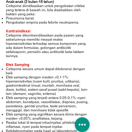
Anak-anak (2 bulan-16 tahun)
Cefepime diindikasikan untuk pengobatan infeksi
yang tertera di bawah ini, bila disebabkan oleh
bakteri yang peka:
Pneumonia berat.
Pengobatan empiris pada febrile neutropenia.
Kontraindikasi
Cefepime dikontraindikasikan pada pasien yang
sebelumnya memiliki riwayat reaksi
hipersensitivitas terhadap semua komponen yang
ada dalam formulasi, golongan antibiotik
sefalosporin, penisilin atau antibiotik beta-laktam
lainnya.
Efek Samping
Cefepime secara umum dapat ditoleransi dengan
baik
Efek samping dengan insiden >0,1-1%:
hipersensitivitas (ruam kulit, pruritus, urtikaria),
gastrointestinal (mual, muntah, moniliasis oral,
diare, kolitis), sistem saraf pusat (sakit kepala), lain-
lain (demam, vaginitis, eritema)
Efek samping yang terjadi antara 0,05-0,1%: nyeri
abdomen, konstipasi, vasodilatasi, dispnea, pusing,
parestesia, genital pruritus, taste perversion,
menggigil, dan moniliasis tidak spesifik
Efek samping yang signifikan secara klinis dengan
insiden <0,05%: anafilaksis, kejang.
Reaksi lokal di tempat infus/injeksi: phlebitis,
inflamasi, nyeri pada tempat injeksi.
Ketidaknormalan pada hasil uji laboratorium