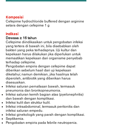
Komposisi
Cefepime hydrochloride buffered dengan arginine
setara dengan cefepime 1 g
Indikasi
Dewasa ≥ 16 tahun
Cefepime diindikasikan untuk pengobatan infeksi
yang tertera di bawah ini, bila disebabkan oleh
bakteri yang peka terhadapnya. Uji kultur dan
kepekaan harus dilakukan jika diperlukan untuk
memastikan kepekaan dari organisme penyebab
terhadap cefepime.
Pengobatan empiris dengan cefepime dapat
diberikan sebelum hasil dari uji kepekaan
diketahui; namun demikian, jika hasilnya telah
diperoleh, antibiotik yang diberikan harus
disesuaikan.
Infeksi saluran pernafasan bawah, termasuk
pneumonia dan bronkopneumonia.
Infeksi saluran kemih bagian atas (pyelonephritis)
dan bawah dengan komplikasi.
Infeksi kulit dan struktur kulit.
Infeksi intraabdominal, termasuk peritonitis dan
infeksi saluran empedu.
Infeksi ginekologik yang parah dengan komplikasi.
Septikemia.
Pengobatan empiris pada febrile neutropenia.