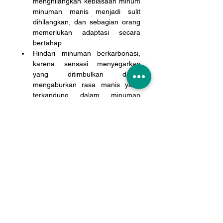
menghilangkan kebiasaan minum 
minuman manis menjadi sulit 
dihilangkan, dan sebagian orang 
memerlukan adaptasi secara 
bertahap
Hindari minuman berkarbonasi, 
karena sensasi menyegarkan 
yang ditimbulkan dapat 
mengaburkan rasa manis yang 
terkandung dalam minuman 
tersebut
Sebisa mungkin konsumsi bahan 
makanan segar bergizi seimbang, 
minimalisasi konsumsi makanan 
olahan, termasuk juga jus buah 
kemasan
Memeriksa label bahan makanan, 
termasuk adanya gula yang 
dituliskan dengan istilah yang 
kurang familiar (dextrose, 
maltose, corn syrup, dsb.) serta 
jumlah yang terkandung dalam 