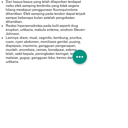
Dari kasus-kasus yang telah dilaporkan terdapat
risiko efek samping tendinitis yang tidak segera
hilang meskipun penggunaan fluoroquinolone
dihentikan. Efek samping pada tendon dapat terjadi
sampai beberapa bulan setelah pengobatan
dihentikan.
Reaksi hipersensitivitas pada kulit seperti drug
eruption, urtikaria, makula eritema, sindrom Steven-
Johnson.
Lainnya: diare, mual, vaginitis, kembung, pruritus,
ruam, nyeri abdomen, moniliasis genital, pusing,
dispepsia, insomnia, gangguan pengecapan,
muntah, anoreksia, cemas, konstipasi, edema,
lelah, sakit kepala, peningkatan keringat, leukorea,
malaise, gugup, gangguan tidur, tremor dan
urtikaria.
Dosis
Dosis lazim 250-500 mg oral satu kali sehari bagi
pasien dengan fungsi ginjal normal (bersihan
kreatinin >80 ml/menit). Waktu pemberian berkisar
antara 7-14 hari, tergantung pada beratnya
penyakit.
Bronkitis kronik dengan eksaserbasi bakteri akut:
500 mg setiap 24 jam selama 7 hari.
Community-acquired pneumonia: 500 mg setiap
24 jam selama 7-14 hari.
Sinusitis maxilaris akut: 500 mg setiap 24 jam
selama 10-14 hari.
Infeksi kulit dan struktur kulit tanpa komplikasi: 500
mg setiap 24 jam selama 7-10 hari.
Infeksi saluran kemih (ISK) dengan komplikasi: 250