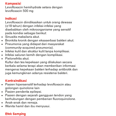
Komposisi
Levofloxacin hemihydrate setara dengan
levofloxacin 500 mg
Indikasi
Levofloxacin diindikasikan untuk orang dewasa
(≥18 tahun) dengan infeksi-infeksi yang
disebabkan oleh mikroorganisme yang sensitif
pada kondisi sebagai berikut:
Sinusitis maksilaris akut.
Bronkitis kronik dengan eksaserbasi bakteri akut.
Pneumonia yang didapat dari masyarakat
(community-acquired pneumonia).
Infeksi kulit dan struktur kulit tanpa komplikasi.
Infeksi saluran kemih dengan komplikasi.
Pielonefritis akut.
Kultur dan tes kepekaan yang dilakukan secara
berkala selama terapi akan memberikan informasi
mengenai kepekaan bakteri terhadap antibiotik dan
juga kemungkinan adanya resistensi bakteri.
Kontraindikasi
Pasien hipersensitif terhadap levofloxacin atau
golongan quinolone lain
Pasien penderita epilepsi.
Pasien dengan sejarah gangguan tendon yang
berhubungan dengan pemberian fluoroquinolone.
Anak-anak dan remaja.
Wanita hamil dan ibu menyusui.
Efek Samping