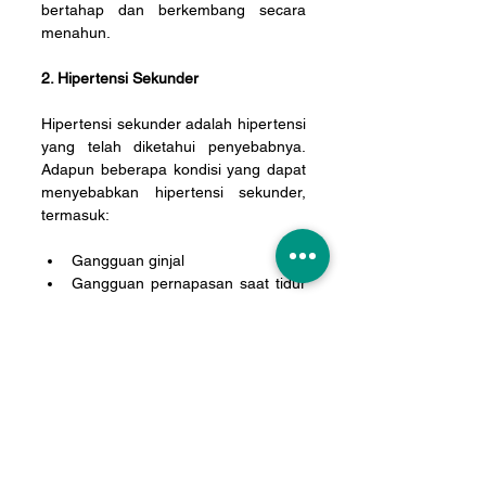
bertahap dan berkembang secara 
menahun.
2. Hipertensi Sekunder
Hipertensi sekunder adalah hipertensi 
yang telah diketahui penyebabnya. 
Adapun beberapa kondisi yang dapat 
menyebabkan hipertensi sekunder, 
termasuk:
Gangguan ginjal
Gangguan pernapasan saat tidur 
(obstructive sleep apnea)
Tumor pada kelenjar adrenal
Gangguan kelenjar tiroid
Kelainan pada pembuluh darah
Konsumsi jenis obat tertentu atau 
obat-obatan terlarang.
Dari penjelasan di atas, tampak 