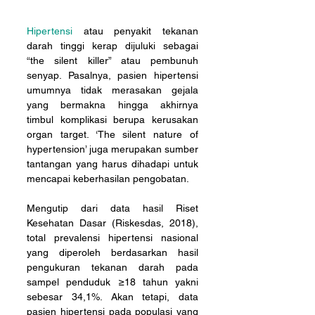
Hipertensi
 atau penyakit tekanan 
darah tinggi kerap dijuluki sebagai 
“the silent killer” atau pembunuh 
senyap. Pasalnya, pasien hipertensi 
umumnya tidak merasakan gejala 
yang bermakna hingga akhirnya 
timbul komplikasi berupa kerusakan 
organ target. ‘The silent nature of 
hypertension’ juga merupakan sumber 
tantangan yang harus dihadapi untuk 
mencapai keberhasilan pengobatan.
Mengutip dari data hasil Riset 
Kesehatan Dasar (Riskesdas, 2018), 
total prevalensi hipertensi nasional 
yang diperoleh berdasarkan hasil 
pengukuran tekanan darah pada 
sampel penduduk ≥18 tahun yakni 
sebesar 34,1%. Akan tetapi, data 
pasien hipertensi pada populasi yang 